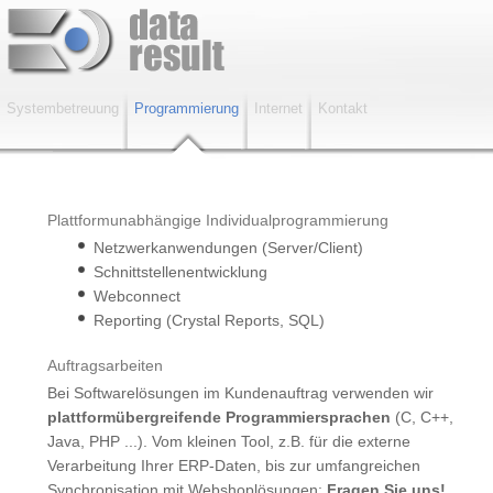
Systembetreuung
Programmierung
Internet
Kontakt
Plattformunabhängige Individualprogrammierung
Netzwerkanwendungen (Server/Client)
Schnittstellenentwicklung
Webconnect
Systembetreuung
, Infrastruktur,
Datenschutz
Reporting (Crystal Reports, SQL)
(DEKRA-Zertifiziert) und
Gutachten
(VEGS-
Auftragsarbeiten
Zertifiziert)
Software- und Webentwicklungen
Bei Softwarelösungen im Kundenauftrag verwenden wir
(Datenanbindungen, Shopverwaltung, Webservices
plattformübergreifende Programmiersprachen
(C, C++,
etc.)
Java, PHP ...). Vom kleinen Tool, z.B. für die externe
Individualprogrammierung
Verarbeitung Ihrer ERP-Daten, bis zur umfangreichen
(plattformunabhängig), Server/Client
Synchronisation mit Webshoplösungen:
Fragen Sie uns!