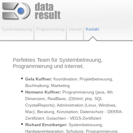
Systembetreuung
Programmierung
Internet
Kontakt
Perfektes Team für Systembetreuung,
Programmierung und Internet.
Gela Kuffner:
Koordination; Projektbetreuung;
Systembetreuung
Buchhaltung; Marketing
, Infrastruktur,
Datenschutz
(DEKRA-Zertifiziert) und
Hermann Kuffner:
Programmierung (java, 4th
Gutachten
(VEGS-
Zertifiziert)
Dimension, RealBasic, (D)html, php, SQl,
Software- und Webentwicklungen
CrystalReports); Administration (Linux, Windows,
(Datenanbindungen, Shopverwaltung, Webservices
Mac); Beratung, Konzeption; Datenschutz - DEKRA-
etc.)
Zertifiziert; Gutachten - VEGS-Zertifiziert
Individualprogrammierung
Richard Ernstberger:
Systembetreuung;
(plattformunabhängig), Server/Client
Hardwareintegration; Schulung; Programmierung