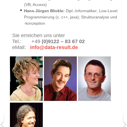
Programmierung, Schnittstellenentwicklung
(VB, Access)
Server
Hans-Jürgen Blickle:
-Hosting, -Housing und -Management
Dipl.-Informatiker; Low-Level
Programmierung (c, c++, java); Strukturanalyse und
-konzeption
Sie erreichen uns unter
Tel.: +49
(0)9122 – 83 67 02
eMail:
info@data-result.de